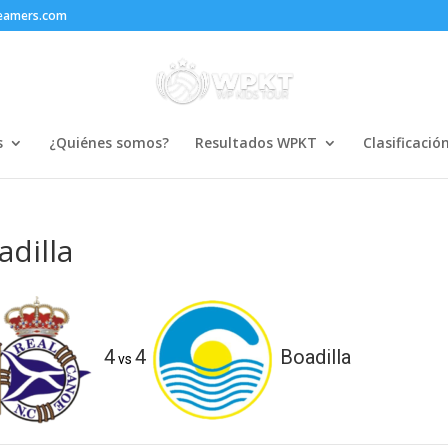
reamers.com
s
¿Quiénes somos?
Resultados WPKT
Clasificació
dilla
4
4
Boadilla
vs