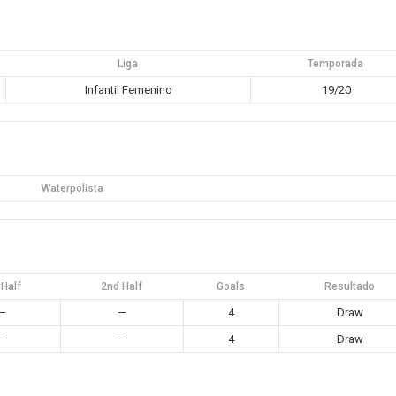
Liga
Temporada
Infantil Femenino
19/20
Waterpolista
 Half
2nd Half
Goals
Resultado
—
—
4
Draw
—
—
4
Draw