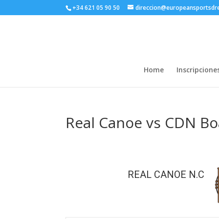
+34 621 05 90 50
direccion@europeansportsd
Home
Inscripcione
Real Canoe vs CDN Boa
REAL CANOE N.C