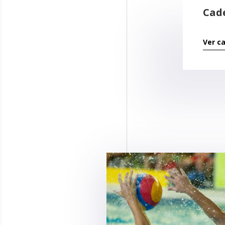
Cad
Ver c