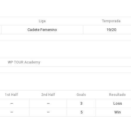
Liga
Temporada
Cadete Femenino
19/20
WP TOUR Academy
1st Half
2nd Half
Goals
Resultado
—
—
3
Loss
—
—
5
Win