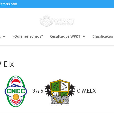
reamers.com
s
¿Quiénes somos?
Resultados WPKT
Clasificació
 Elx
3
5
C.W.ELX
vs