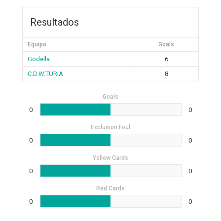
Resultados
Equipo
Goals
Godella
6
C.D.W.TURIA
8
Goals
0
0
Exclusion Foul
0
0
Yellow Cards
0
0
Red Cards
0
0