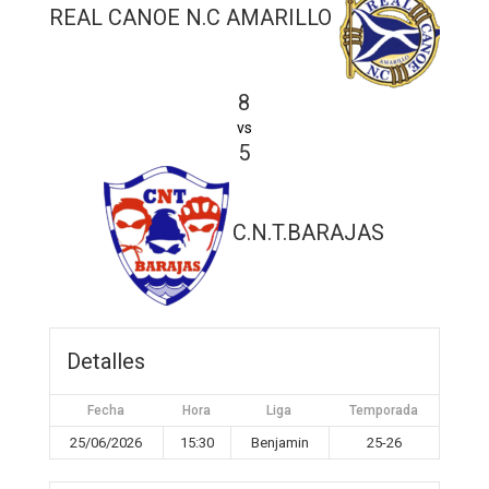
REAL CANOE N.C AMARILLO
8
vs
5
C.N.T.BARAJAS
Detalles
Fecha
Hora
Liga
Temporada
25/06/2026
15:30
Benjamin
25-26