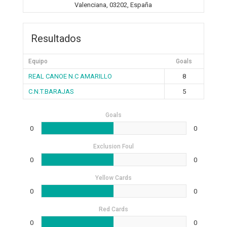
Valenciana, 03202, España
Resultados
Equipo
Goals
REAL CANOE N.C AMARILLO
8
C.N.T.BARAJAS
5
Goals
0
0
Exclusion Foul
0
0
Yellow Cards
0
0
Red Cards
0
0