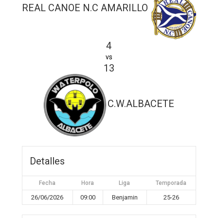
REAL CANOE N.C AMARILLO
4
vs
13
C.W.ALBACETE
Detalles
Fecha
Hora
Liga
Temporada
26/06/2026
09:00
Benjamin
25-26