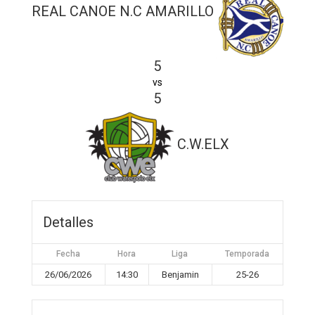
REAL CANOE N.C AMARILLO
5
vs
5
C.W.ELX
Detalles
Fecha
Hora
Liga
Temporada
26/06/2026
14:30
Benjamin
25-26