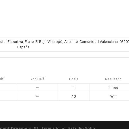
iutat Esportiva, Elche, El Bajo Vinalopó, Alicante, Comunidad Valenciana, 03202
España
alf
2nd Half
Goals
Resultado
—
1
Loss
—
10
Win
ment Dreamers, S.L.
Diseñado por
Estudio Yobo.