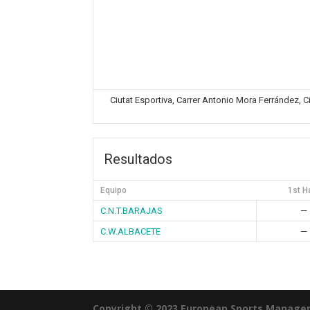
Ciutat Esportiva, Carrer Antonio Mora Ferrández, C
Resultados
Equipo
1st H
C.N.T.BARAJAS
—
C.W.ALBACETE
—
Copyright © 2023 European Sports Manage