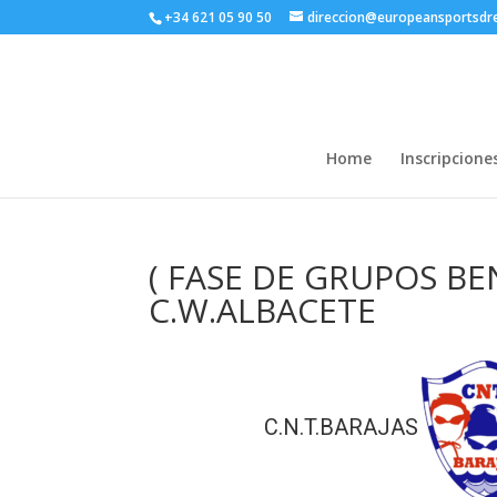
+34 621 05 90 50
direccion@europeansportsd
Home
Inscripcione
( FASE DE GRUPOS BEN
C.W.ALBACETE
C.N.T.BARAJAS