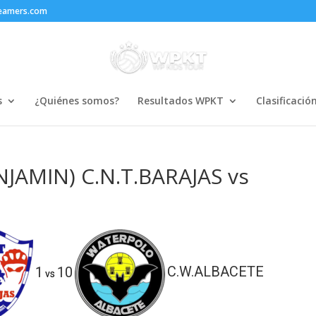
reamers.com
s
¿Quiénes somos?
Resultados WPKT
Clasificació
JAMIN) C.N.T.BARAJAS vs
1
10
C.W.ALBACETE
vs