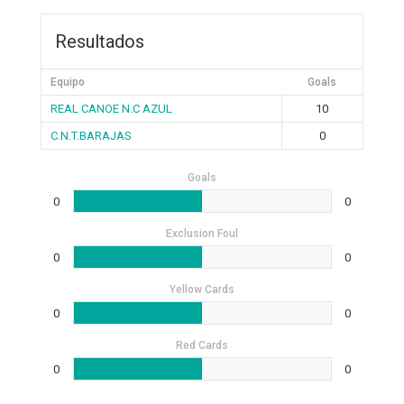
Resultados
Equipo
Goals
REAL CANOE N.C AZUL
10
C.N.T.BARAJAS
0
Goals
0
0
Exclusion Foul
0
0
Yellow Cards
0
0
Red Cards
0
0