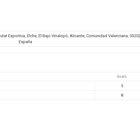
iutat Esportiva, Elche, El Bajo Vinalopó, Alicante, Comunidad Valenciana, 03202
España
Goals
5
8