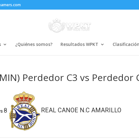
reamers.com
s
¿Quiénes somos?
Resultados WPKT
Clasificació
MIN) Perdedor C3 vs Perdedor 
8
REAL CANOE N.C AMARILLO
vs