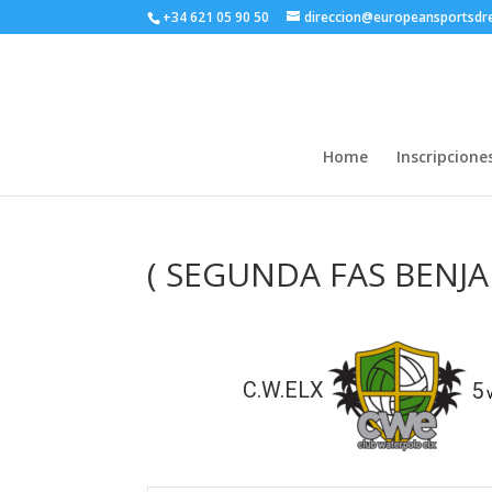
+34 621 05 90 50
direccion@europeansportsd
Home
Inscripcione
( SEGUNDA FAS BENJA
C.W.ELX
5