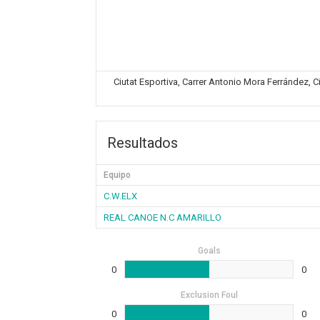
Ciutat Esportiva, Carrer Antonio Mora Ferrández, C
Resultados
Equipo
C.W.ELX
REAL CANOE N.C AMARILLO
Goals
0
0
Exclusion Foul
0
0