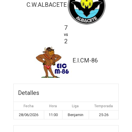
C.W.ALBACETE
7
vs
2
E.I.CM-86
Detalles
Fecha
Hora
Liga
Temporada
28/06/2026
11:00
Benjamin
25-26