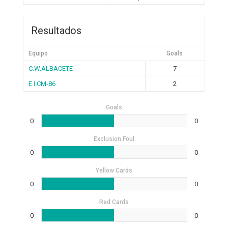
Resultados
Equipo
Goals
C.W.ALBACETE
7
E.I.CM-86
2
Goals
0
0
Exclusion Foul
0
0
Yellow Cards
0
0
Red Cards
0
0