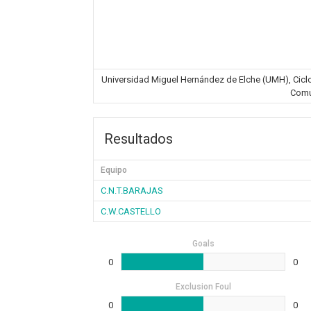
Universidad Miguel Hernández de Elche (UMH), Ciclovi
Comu
Resultados
Equipo
C.N.T.BARAJAS
C.W.CASTELLO
Goals
0
0
Exclusion Foul
0
0