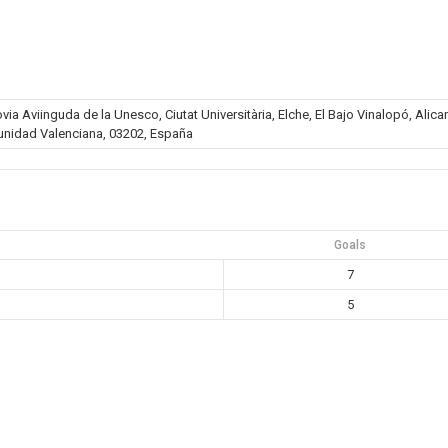
a Aviinguda de la Unesco, Ciutat Universitària, Elche, El Bajo Vinalopó, Alica
nidad Valenciana, 03202, España
Goals
7
5