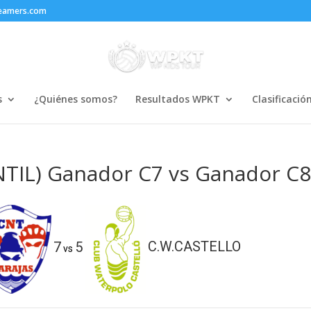
reamers.com
s
¿Quiénes somos?
Resultados WPKT
Clasificació
TIL) Ganador C7 vs Ganador C
7
5
C.W.CASTELLO
vs