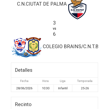
C.N.CIUTAT DE PALMA
3
vs
6
COLEGIO BRAINS/C.N.T.BAR
Detalles
Fecha
Hora
Liga
Temporada
28/06/2026
10:30
Infantil
25-26
Recinto