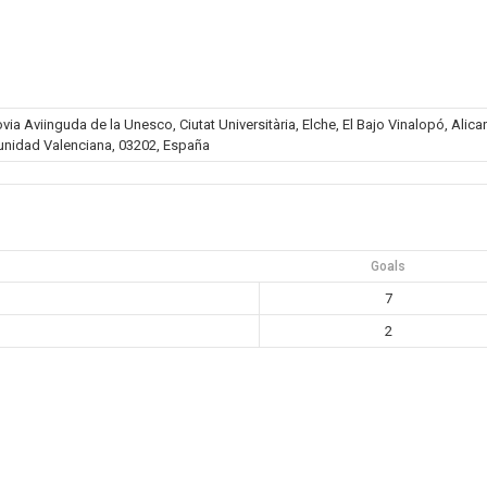
a Aviinguda de la Unesco, Ciutat Universitària, Elche, El Bajo Vinalopó, Alica
nidad Valenciana, 03202, España
Goals
7
2