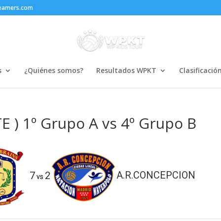
reamers.com
s
¿Quiénes somos?
Resultados WPKT
Clasificació
 ) 1º Grupo A vs 4º Grupo B
7
2
A.R.CONCEPCION
vs