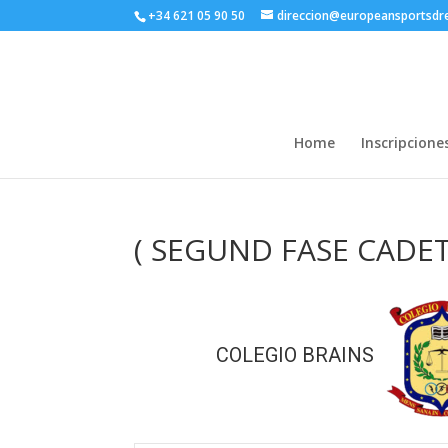
+34 621 05 90 50
direccion@europeansportsd
Home
Inscripcione
( SEGUND FASE CADETE
COLEGIO BRAINS