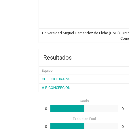
Universidad Miguel Hernández de Elche (UMH), Ciclovi
Comu
Resultados
Equipo
COLEGIO BRAINS
A.R.CONCEPCION
Goals
0
0
Exclusion Foul
0
0