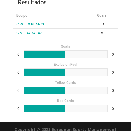
Resultados
Equipo
Goals
C.W.ELX BLANCO
13
C.N.T.BARAJAS
5
Goals
0
0
Exclusion Foul
0
0
Yellow Cards
0
0
Red Cards
0
0
Copyright © 2023 European Sports Management