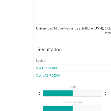
Universidad Miguel Hernández de Elche (UMH), Ciclovi
Comu
Resultados
Equipo
C.W.ELX VERDE
C.W. LAS ROZAS
Goals
0
0
Exclusion Foul
0
0