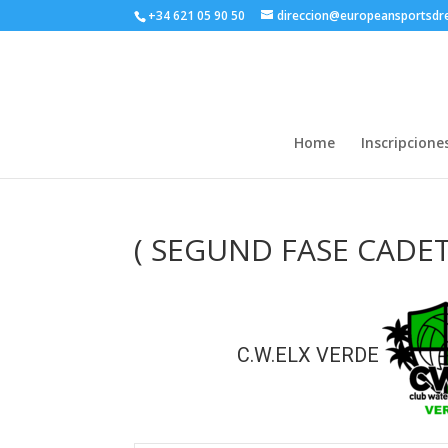
+34 621 05 90 50
direccion@europeansportsd
Home
Inscripcione
( SEGUND FASE CADETE
C.W.ELX VERDE