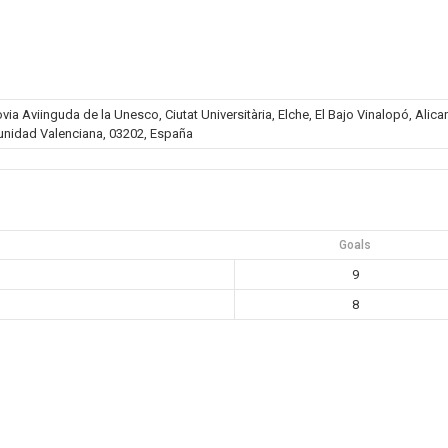
a Aviinguda de la Unesco, Ciutat Universitària, Elche, El Bajo Vinalopó, Alica
nidad Valenciana, 03202, España
Goals
9
8