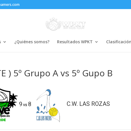
reamers.com
s
¿Quiénes somos?
Resultados WPKT
Clasificació
 ) 5º Grupo A vs 5º Gupo B
9
8
C.W. LAS ROZAS
vs