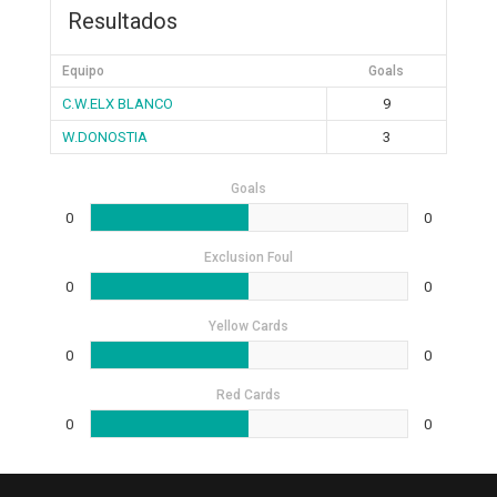
Resultados
Equipo
Goals
C.W.ELX BLANCO
9
W.DONOSTIA
3
Goals
0
0
Exclusion Foul
0
0
Yellow Cards
0
0
Red Cards
0
0