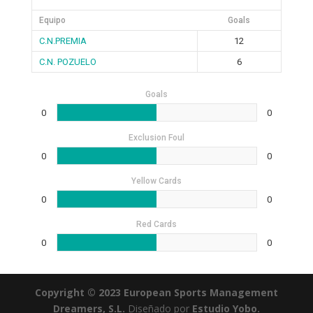
Equipo
Goals
C.N.PREMIA
12
C.N. POZUELO
6
Goals
0
0
Exclusion Foul
0
0
Yellow Cards
0
0
Red Cards
0
0
Copyright © 2023 European Sports Management
Dreamers, S.L.
Diseñado por
Estudio Yobo.