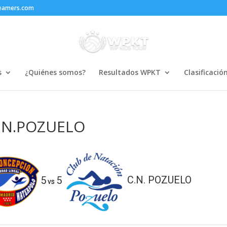
reamers.com
s
¿Quiénes somos?
Resultados WPKT
Clasificació
C.N.POZUELO
5
5
C.N. POZUELO
vs