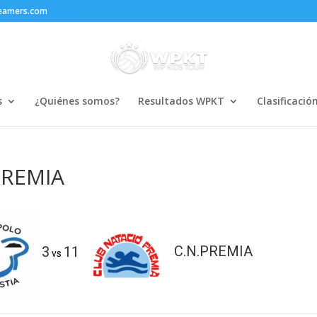
reamers.com
s
¿Quiénes somos?
Resultados WPKT
Clasificació
PREMIA
3
11
C.N.PREMIA
vs