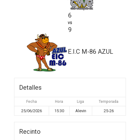
6
vs
9
E.I.C M-86 AZUL
Detalles
Fecha
Hora
Liga
Temporada
25/06/2026
15:30
Alevin
25-26
Recinto