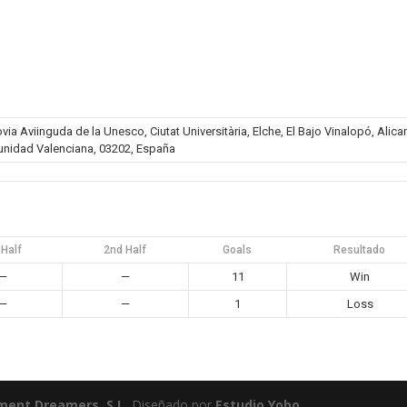
a Aviinguda de la Unesco, Ciutat Universitària, Elche, El Bajo Vinalopó, Alica
nidad Valenciana, 03202, España
 Half
2nd Half
Goals
Resultado
—
—
11
Win
—
—
1
Loss
ment Dreamers, S.L.
Diseñado por
Estudio Yobo.