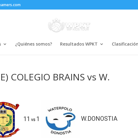
reamers.com
s
¿Quiénes somos?
Resultados WPKT
Clasificació
E) COLEGIO BRAINS vs W.
11
1
W.DONOSTIA
vs