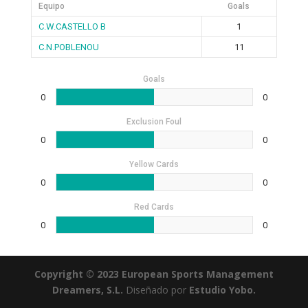
Equipo
Goals
C.W.CASTELLO B
1
C.N.POBLENOU
11
Goals
0
0
Exclusion Foul
0
0
Yellow Cards
0
0
Red Cards
0
0
Copyright © 2023 European Sports Management
Dreamers, S.L.
Diseñado por
Estudio Yobo.