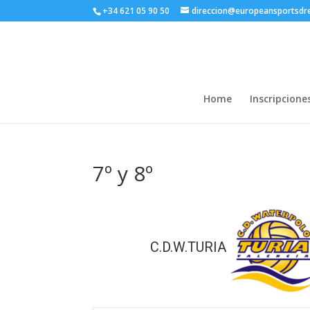
+34 621 05 90 50
direccion@europeansportsd
Home
Inscripcione
7º y 8º
C.D.W.TURIA