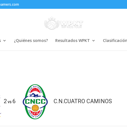
reamers.com
s
¿Quiénes somos?
Resultados WPKT
Clasificació
2
6
C.N.CUATRO CAMINOS
vs