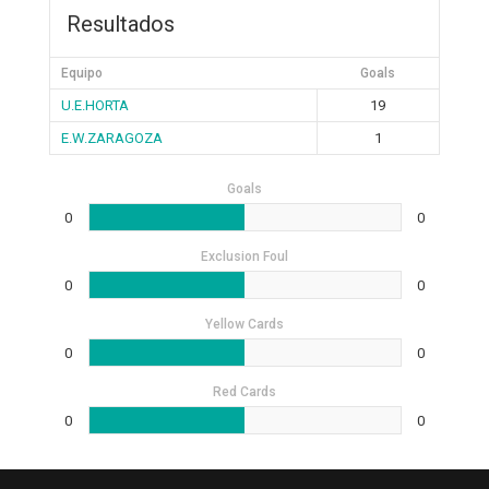
Resultados
Equipo
Goals
U.E.HORTA
19
E.W.ZARAGOZA
1
Goals
0
0
Exclusion Foul
0
0
Yellow Cards
0
0
Red Cards
0
0