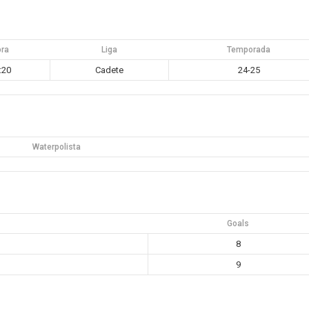
ora
Liga
Temporada
:20
Cadete
24-25
Waterpolista
Goals
8
9