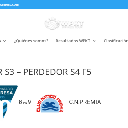
reamers.com
s
¿Quiénes somos?
Resultados WPKT
Clasificació
 S3 – PERDEDOR S4 F5
8
9
C.N.PREMIA
vs