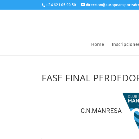
+34 621 05 90 50
direccion@europeansportsd
Home
Inscripcione
FASE FINAL PERDEDOR
C.N.MANRESA