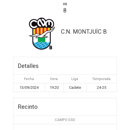
vs
8
C.N. MONTJUÏC B
Detalles
Fecha
Hora
Liga
Temporada
13/09/2024
19:20
Cadete
24-25
Recinto
CAMPO ESD