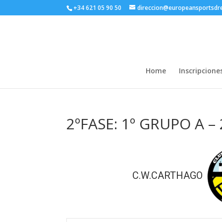
+34 621 05 90 50
direccion@europeansportsd
Home
Inscripcione
2ºFASE: 1º GRUPO A –
C.W.CARTHAGO