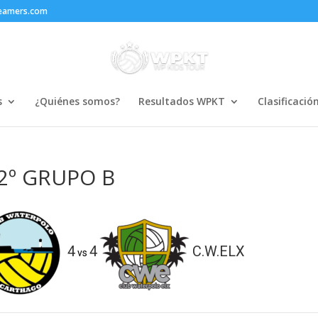
reamers.com
s
¿Quiénes somos?
Resultados WPKT
Clasificació
 2º GRUPO B
4
4
C.W.ELX
vs