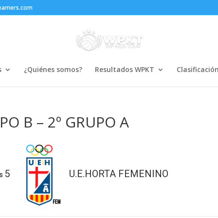
reamers.com
s
¿Quiénes somos?
Resultados WPKT
Clasificació
UPO B – 2º GRUPO A
5
U.E.HORTA FEMENINO
s