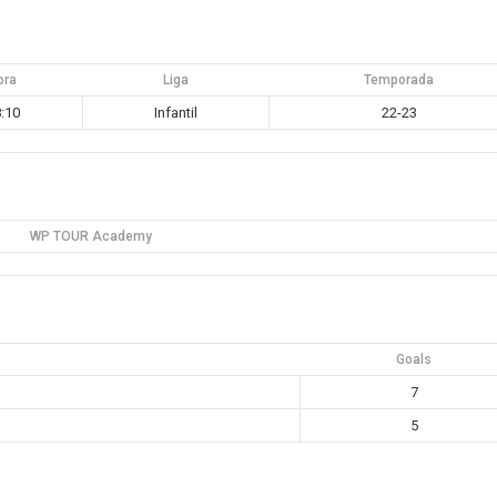
ora
Liga
Temporada
:10
Infantil
22-23
WP TOUR Academy
Goals
7
5