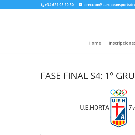
+34 621 05 90 50
direccion@europeansportsd
Home
Inscripcione
FASE FINAL S4: 1º GR
U.E.HORTA
7
v