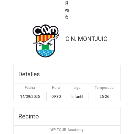
8
vs
6
C.N. MONTJUÏC
Detalles
Fecha
Hora
Liga
Temporada
14/09/2025
09:30
Infantil
25-26
Recinto
WP TOUR Academy