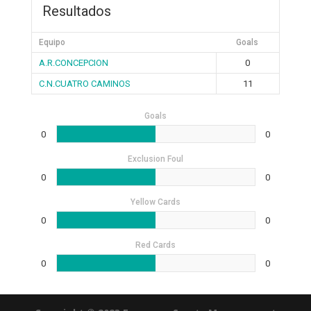
Resultados
Equipo
Goals
A.R.CONCEPCION
0
C.N.CUATRO CAMINOS
11
Goals
0
0
Exclusion Foul
0
0
Yellow Cards
0
0
Red Cards
0
0