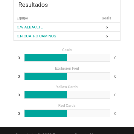
Resultados
Equipo
Goals
C.W.ALBACETE
6
C.N.CUATRO CAMINOS
6
Goals
0
0
Exclusion Foul
0
0
Yellow Cards
0
0
Red Cards
0
0