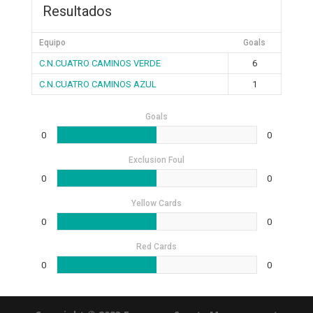
Resultados
Equipo
Goals
C.N.CUATRO CAMINOS VERDE
6
C.N.CUATRO CAMINOS AZUL
1
Goals
0
0
Exclusion Foul
0
0
Yellow Cards
0
0
Red Cards
0
0