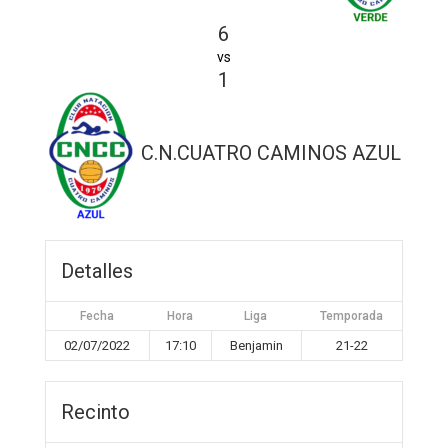
6
vs
1
C.N.CUATRO CAMINOS AZUL
Detalles
Fecha
Hora
Liga
Temporada
02/07/2022
17:10
Benjamin
21-22
Recinto