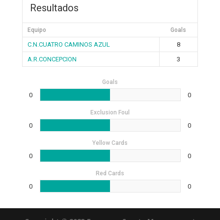
Resultados
Equipo
Goals
C.N.CUATRO CAMINOS AZUL
8
A.R.CONCEPCION
3
Goals
0
0
Exclusion Foul
0
0
Yellow Cards
0
0
Red Cards
0
0