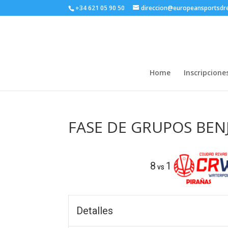
+34 621 05 90 50
direccion@europeansportsd
Home
Inscripcione
FASE DE GRUPOS BEN
8
1
vs
Detalles