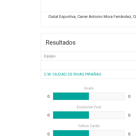
Ciutat Esportiva, Carrer Antonio Mora Ferrández, C
Resultados
Equipo
C.W. CIUDAD DE RIVAS PIRAÑAS
Goals
0
0
Exclusion Foul
0
0
Yellow Cards
0
0