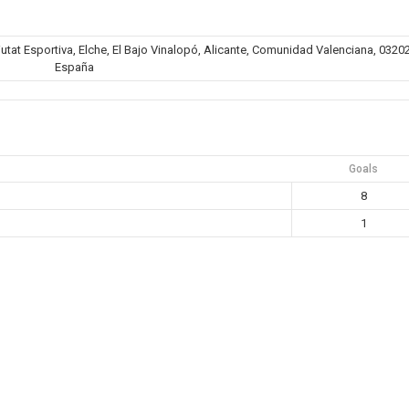
iutat Esportiva, Elche, El Bajo Vinalopó, Alicante, Comunidad Valenciana, 03202
España
Goals
8
1