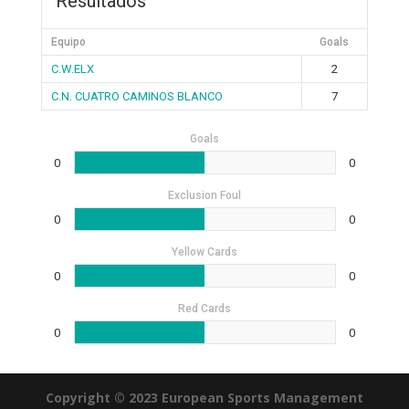
Resultados
Equipo
Goals
C.W.ELX
2
C.N. CUATRO CAMINOS BLANCO
7
Goals
0
0
Exclusion Foul
0
0
Yellow Cards
0
0
Red Cards
0
0
Copyright © 2023 European Sports Management