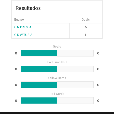
Resultados
Equipo
Goals
C.N.PREMIA
5
C.D.W.TURIA
11
Goals
0
0
Exclusion Foul
0
0
Yellow Cards
0
0
Red Cards
0
0