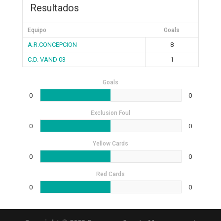
Resultados
Equipo
Goals
A.R.CONCEPCION
8
C.D. VAND 03
1
Goals
0
0
Exclusion Foul
0
0
Yellow Cards
0
0
Red Cards
0
0