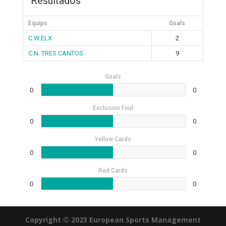
Resultados
Equipo
Goals
C.W.ELX
2
C.N. TRES CANTOS
9
Goals
0
0
Exclusion Foul
0
0
Yellow Cards
0
0
Red Cards
0
0
Copyright © 2023 European Sports Management