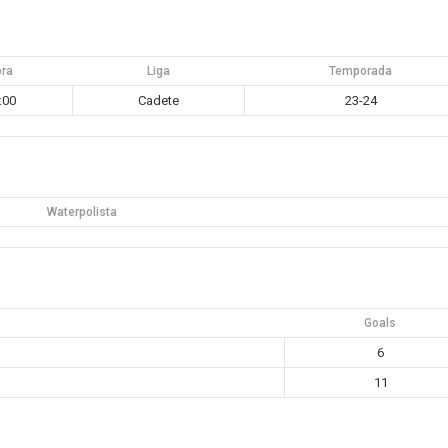
ora
Liga
Temporada
:00
Cadete
23-24
Waterpolista
Goals
6
11