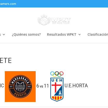
reamers.com
s
¿Quiénes somos?
Resultados WPKT
Clasificació
ETE
IC
6
11
U.E.HORTA
vs