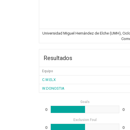
Universidad Miguel Hernández de Elche (UMH), Ciclovi
Comu
Resultados
Equipo
C.W.ELX
W.DONOSTIA
Goals
0
0
Exclusion Foul
0
0