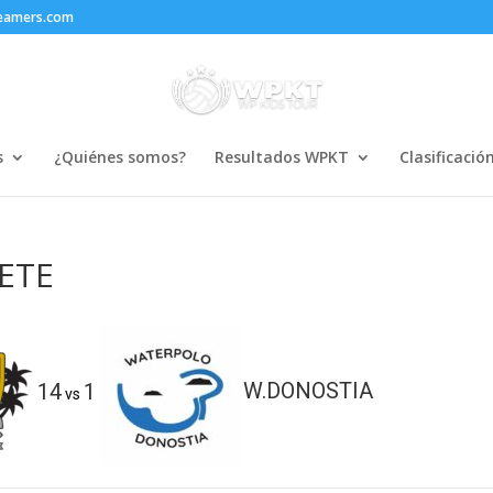
reamers.com
s
¿Quiénes somos?
Resultados WPKT
Clasificació
ETE
14
1
W.DONOSTIA
vs