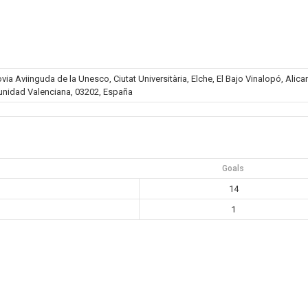
a Aviinguda de la Unesco, Ciutat Universitària, Elche, El Bajo Vinalopó, Alica
nidad Valenciana, 03202, España
Goals
14
1