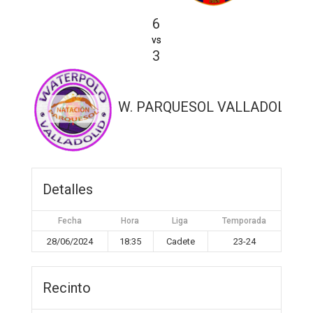
6
vs
3
W. PARQUESOL VALLADOLID
Detalles
Fecha
Hora
Liga
Temporada
28/06/2024
18:35
Cadete
23-24
Recinto