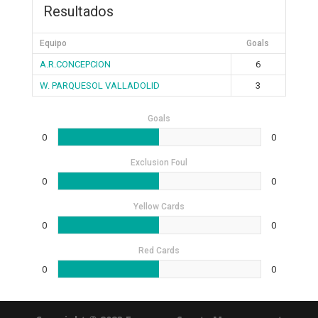
Resultados
Equipo
Goals
A.R.CONCEPCION
6
W. PARQUESOL VALLADOLID
3
Goals
0
0
Exclusion Foul
0
0
Yellow Cards
0
0
Red Cards
0
0