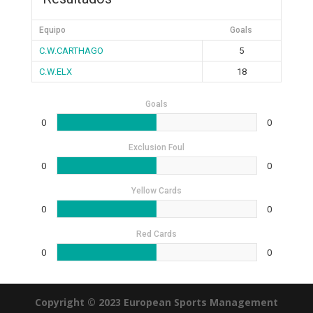
Equipo
Goals
C.W.CARTHAGO
5
C.W.ELX
18
Goals
0
0
Exclusion Foul
0
0
Yellow Cards
0
0
Red Cards
0
0
Copyright © 2023 European Sports Management