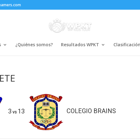
reamers.com
s
¿Quiénes somos?
Resultados WPKT
Clasificació
ETE
3
13
COLEGIO BRAINS
vs