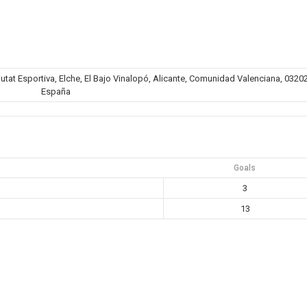
iutat Esportiva, Elche, El Bajo Vinalopó, Alicante, Comunidad Valenciana, 03202
España
Goals
3
13