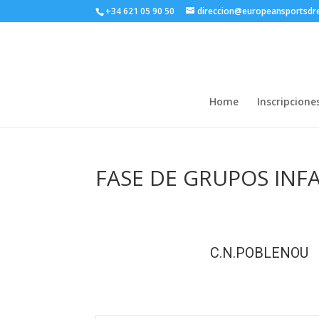
+34 621 05 90 50
direccion@europeansportsd
Home
Inscripcione
FASE DE GRUPOS INF
C.N.POBLENOU