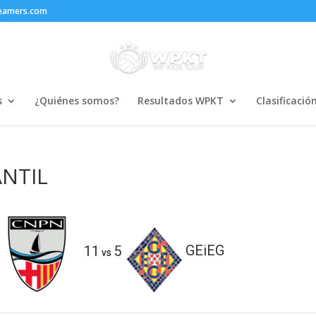
reamers.com
s
¿Quiénes somos?
Resultados WPKT
Clasificació
ANTIL
11
5
GEiEG
vs