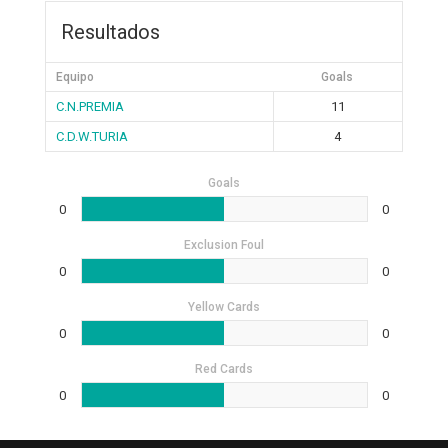
Resultados
Equipo
Goals
C.N.PREMIA
11
C.D.W.TURIA
4
Goals
0
0
Exclusion Foul
0
0
Yellow Cards
0
0
Red Cards
0
0