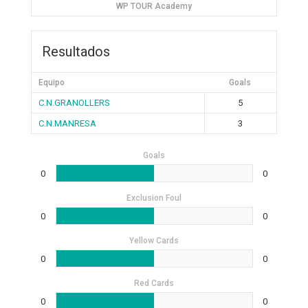
WP TOUR Academy
Resultados
Equipo
Goals
C.N.GRANOLLERS
5
C.N.MANRESA
3
Goals
0
0
Exclusion Foul
0
0
Yellow Cards
0
0
Red Cards
0
0