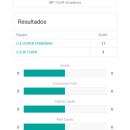
WP TOUR Academy
Resultados
Equipo
Goals
U.E.HORTA FEMENINO
11
C.D.W.TURIA
3
Goals
0
0
Exclusion Foul
0
0
Yellow Cards
0
0
Red Cards
0
0