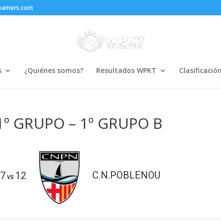
reamers.com
s
¿Quiénes somos?
Resultados WPKT
Clasificació
 1º GRUPO – 1º GRUPO B
7
12
C.N.POBLENOU
vs