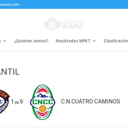
reamers.com
s
¿Quiénes somos?
Resultados WPKT
Clasificació
ANTIL
1
9
C.N.CUATRO CAMINOS
vs