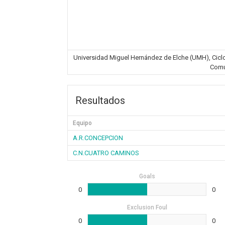
Universidad Miguel Hernández de Elche (UMH), Ciclovi
Comu
Resultados
Equipo
A.R.CONCEPCION
C.N.CUATRO CAMINOS
Goals
0
0
Exclusion Foul
0
0