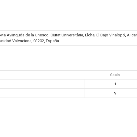
a Aviinguda de la Unesco, Ciutat Universitària, Elche, El Bajo Vinalopó, Alica
nidad Valenciana, 03202, España
Goals
1
9